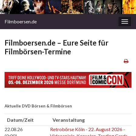
Filmboersen.de
Navi
umsc
Filmboersen.de – Eure Seite für
Filmbörsen-Termine
Aktuelle DVD Börsen & Filmbörsen
Datum/Zeit
Veranstaltung
22.08.26
Retrobörse Köln - 22. August 2026 -
(0:00)
Videospiele, Konsolen, Trading Cards,