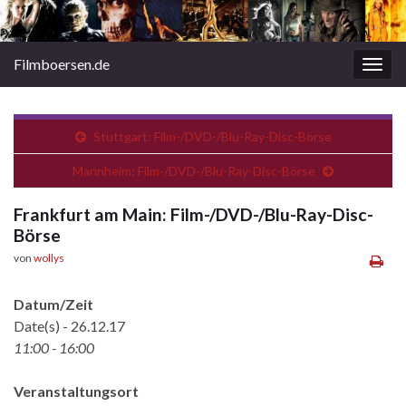
Filmboersen.de
Navi
umsc
Stuttgart: Film-/DVD-/Blu-Ray-Disc-Börse
Mannheim: Film-/DVD-/Blu-Ray-Disc-Börse
Frankfurt am Main: Film-/DVD-/Blu-Ray-Disc-
Börse
von
wollys
Datum/Zeit
Date(s) - 26.12.17
11:00 - 16:00
Veranstaltungsort