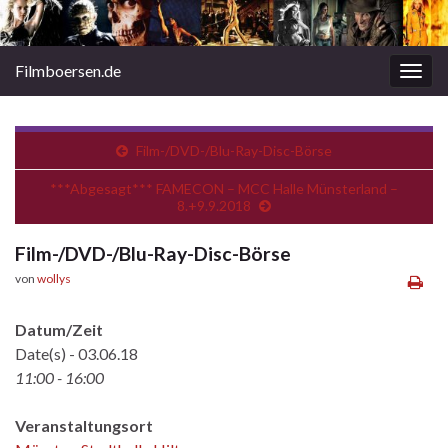
Filmboersen.de
Navi
umsc
Film-/DVD-/Blu-Ray-Disc-Börse
***Abgesagt*** FAMECON – MCC Halle Münsterland –
8.+9.9.2018
Film-/DVD-/Blu-Ray-Disc-Börse
von
wollys
Datum/Zeit
Date(s) - 03.06.18
11:00 - 16:00
Veranstaltungsort