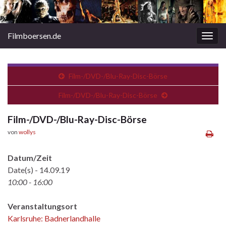
Filmboersen.de
Navi
umsc
Film-/DVD-/Blu-Ray-Disc-Börse
Film-/DVD-/Blu-Ray-Disc-Börse
Film-/DVD-/Blu-Ray-Disc-Börse
von
wollys
Datum/Zeit
Date(s) - 14.09.19
10:00 - 16:00
Veranstaltungsort
Karlsruhe: Badnerlandhalle