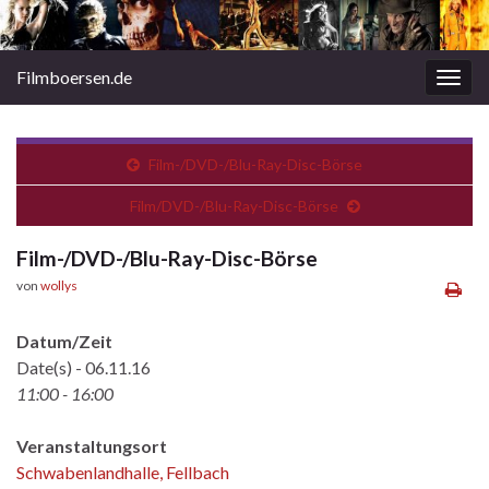
Filmboersen.de
Navi
umsc
Film-/DVD-/Blu-Ray-Disc-Börse
Film/DVD-/Blu-Ray-Disc-Börse
Film-/DVD-/Blu-Ray-Disc-Börse
von
wollys
Datum/Zeit
Date(s) - 06.11.16
11:00 - 16:00
Veranstaltungsort
Schwabenlandhalle, Fellbach