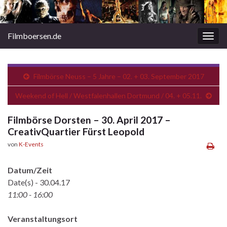
Filmboersen.de
Navi
umsc
Filmbörse Neuss – 5 Jahre – 02. + 03. September 2017
Weekend of Hell / Westfalenhallen Dortmund / 04. + 05.11.
Filmbörse Dorsten – 30. April 2017 –
CreativQuartier Fürst Leopold
von
K-Events
Datum/Zeit
Date(s) - 30.04.17
11:00 - 16:00
Veranstaltungsort