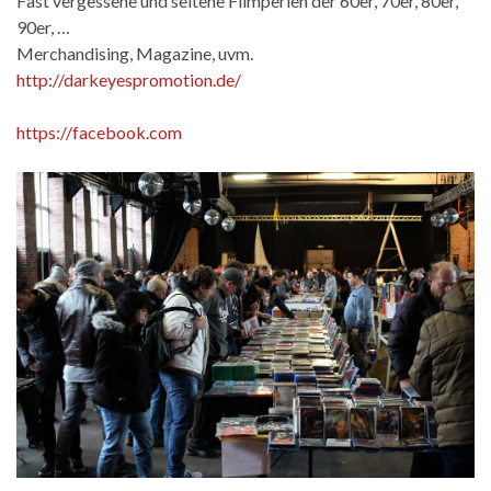
Fast vergessene und seltene Filmperlen der 60er, 70er, 80er,
90er, …
Merchandising, Magazine, uvm.
http://darkeyespromotion.de/
https://facebook.com