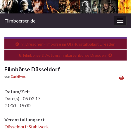
Filmboersen.de
Navi
umsc
9. Dresdner Filmbörse im Ufa-Kristallpalast Dresden
8. Filmbörse & Autogrammkartenbörse Dresden
Filmbörse Düsseldorf
von
DarkEyes
Datum/Zeit
Date(s) - 05.03.17
11:00 - 15:00
Veranstaltungsort
Düsseldorf: Stahlwerk