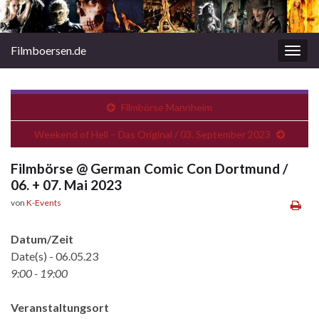
Filmboersen.de
Navi
umsc
Filmbörse Mannheim
Weekend of Hell – Das Original / 03. September 2023
Filmbörse @ German Comic Con Dortmund /
06. + 07. Mai 2023
von
K-Events
Datum/Zeit
Date(s) - 06.05.23
9:00 - 19:00
Veranstaltungsort