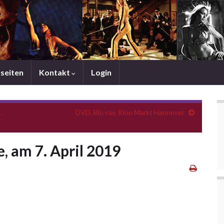
mseiten
Kontakt
Login
.
DVD, Blu-ray, Kino Markt Hannover
e, am 7. April 2019