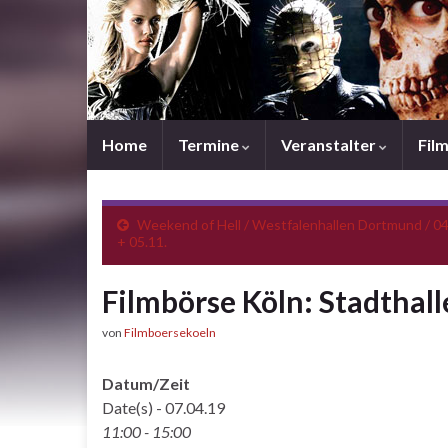
Home
Termine
Veranstalter
Fil
Weekend of Hell / Westfalenhallen Dortmund / 04
+ 05.11.
Filmbörse Köln: Stadthall
von
Filmboersekoeln
Datum/Zeit
Date(s) - 07.04.19
11:00 - 15:00