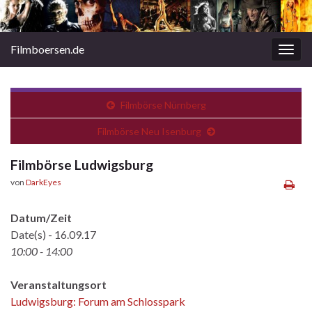
Filmboersen.de
Navi
umsc
Filmbörse Nürnberg
Filmbörse Neu Isenburg
Filmbörse Ludwigsburg
von
DarkEyes
Datum/Zeit
Date(s) - 16.09.17
10:00 - 14:00
Veranstaltungsort
Ludwigsburg: Forum am Schlosspark