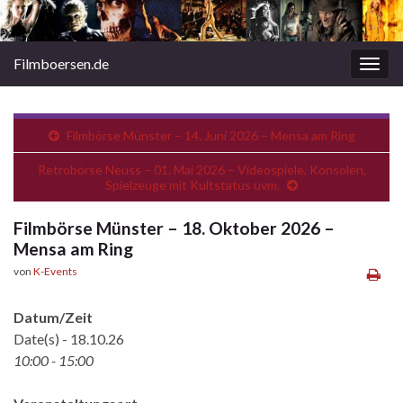
Filmboersen.de
Navi
umsc
Filmbörse Münster – 14. Juni 2026 – Mensa am Ring
Retrobörse Neuss – 01. Mai 2026 – Videospiele, Konsolen,
Spielzeuge mit Kultstatus uvm.
Filmbörse Münster – 18. Oktober 2026 –
Mensa am Ring
von
K-Events
Datum/Zeit
Date(s) - 18.10.26
10:00 - 15:00