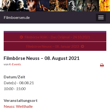
Filmboersen.de
Navi
umsc
Filmbörse Köln – Das Original – 24.10.2021
Filmbörse Neuss – 08. Januar 2023
Filmbörse Neuss – 08. August 2021
von
K-Events
Datum/Zeit
Date(s) - 08.08.21
10:00 - 15:00
Veranstaltungsort
Neuss: Wetthalle