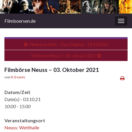
Filmboersen.de
Navi
umsc
Filmbörse Köln – Das Original – 24.10.2021
Filmbörse Neuss – 08. Januar 2023
Filmbörse Neuss – 03. Oktober 2021
von
K-Events
Datum/Zeit
Date(s) - 03.10.21
10:00 - 15:00
Veranstaltungsort
Neuss: Wetthalle