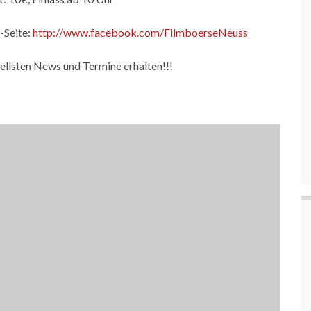
-Seite:
http://www.facebook.com/FilmboerseNeuss
ellsten News und Termine erhalten!!!