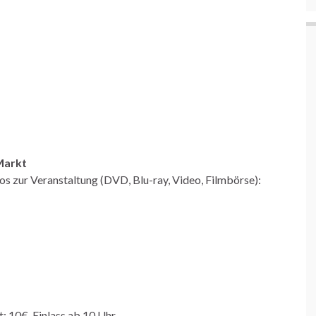
Markt
fos zur Veranstaltung (DVD, Blu-ray, Video, Filmbörse):
t: 10€, Einlass ab 10 Uhr