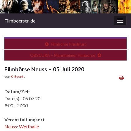
Filmboersen.de
Navi
umsc
Filmbörse Frankfurt
OBSCURA – Mannheimer Filmbörse
Filmbörse Neuss – 05. Juli 2020
von
K-Events
Datum/Zeit
Date(s) - 05.07.20
9:00 - 17:00
Veranstaltungsort
Neuss: Wetthalle