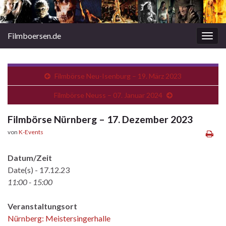
Filmboersen.de
Navi
umsc
Filmbörse Neu-Isenburg – 19. März 2023
Filmbörse Neuss – 07. Januar 2024
Filmbörse Nürnberg – 17. Dezember 2023
von
K-Events
Datum/Zeit
Date(s) - 17.12.23
11:00 - 15:00
Veranstaltungsort
Nürnberg: Meistersingerhalle