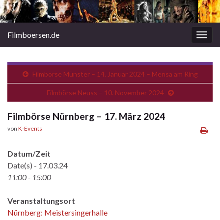
Filmboersen.de
Navi
umsc
Filmbörse Münster – 14. Januar 2024 – Mensa am Ring
Filmbörse Neuss – 10. November 2024
Filmbörse Nürnberg – 17. März 2024
von
K-Events
Datum/Zeit
Date(s) - 17.03.24
11:00 - 15:00
Veranstaltungsort
Nürnberg: Meistersingerhalle