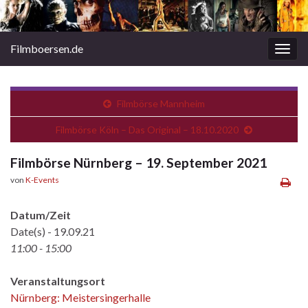
Filmboersen.de
Navi
umsc
Filmbörse Mannheim
Filmbörse Köln – Das Original – 18.10.2020
Filmbörse Nürnberg – 19. September 2021
von
K-Events
Datum/Zeit
Date(s) - 19.09.21
11:00 - 15:00
Veranstaltungsort
Nürnberg: Meistersingerhalle