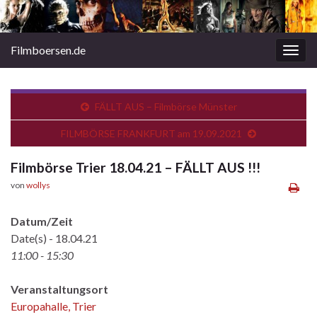
Filmboersen.de
Navi
umsc
FÄLLT AUS – Filmbörse Münster
FILMBÖRSE FRANKFURT am 19.09.2021
Filmbörse Trier 18.04.21 – FÄLLT AUS !!!
von
wollys
Datum/Zeit
Date(s) - 18.04.21
11:00 - 15:30
Veranstaltungsort
Europahalle, Trier