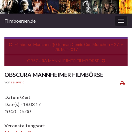
Filmboersen.de
Navi
umsc
Filmbörse München @ German Comic Con München – 27. +
28. Mai 2017
OBSCURA MANNHEIMER FILMBÖRSE
OBSCURA MANNHEIMER FILMBÖRSE
von
reiswald
Datum/Zeit
Date(s) - 18.03.17
10:00 - 15:00
Veranstaltungsort