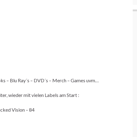
oks – Blu Ray´s – DVD´s – Merch – Games uvm…
r, wieder mit vielen Labels am Start :
icked Vision – 84