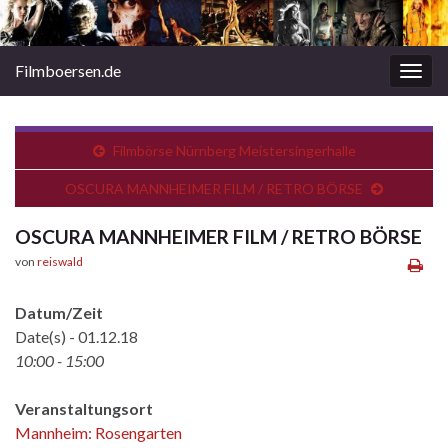
Filmboersen.de
Navi
umsc
Filmbörse Nürnberg Meistersingerhalle
OSCURA MANNHEIMER FILM / RETRO BÖRSE
OSCURA MANNHEIMER FILM / RETRO BÖRSE
von
reiswald
Datum/Zeit
Date(s) - 01.12.18
10:00 - 15:00
Veranstaltungsort
Mannheim: Rosengarten