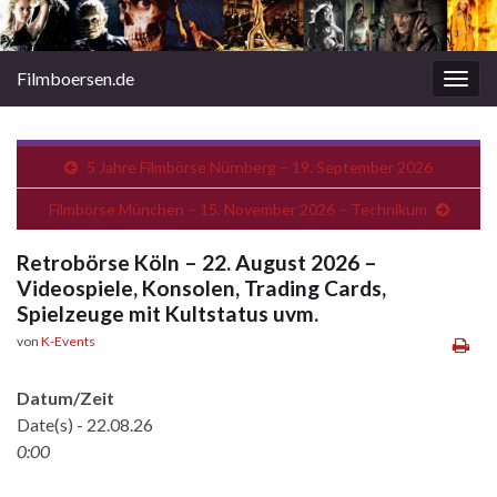
Filmboersen.de
Navi
umsc
5 Jahre Filmbörse Nürnberg – 19. September 2026
Filmbörse München – 15. November 2026 – Technikum
Retrobörse Köln – 22. August 2026 –
Videospiele, Konsolen, Trading Cards,
Spielzeuge mit Kultstatus uvm.
von
K-Events
Datum/Zeit
Date(s) - 22.08.26
0:00