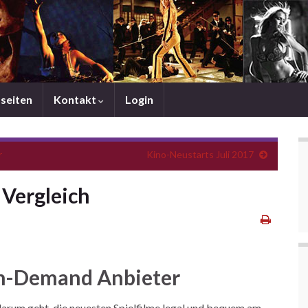
mseiten
Kontakt
Login
r
Kino-Neustarts Juli 2017
Vergleich
on-Demand Anbieter
arum geht, die neuesten Spielfilme legal und bequem am