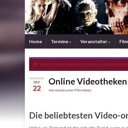
Home
Termine
Veranstalter
Fil
Trailer.to deine Plattform für Kino und Gametraile
Online Videotheken 
DEZ
22
Von
movie
unter
Film-News
Die beliebtesten Video-
Video-on-Demand ist der aktuelle Trend, wenn es d