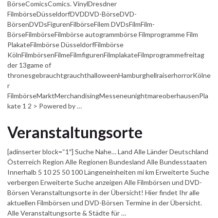
BörseComicsComics. VinylDresdner
FilmbörseDüsseldorfDVDDVD-BörseDVD-
BörsenDVDsFigurenFilbörseFilem DVDsFilmFilm-
BörseFilmbörseFilmbörse autogrammbörse Filmprogramme Film
PlakateFilmbörse DüsseldorfFilmbörse
KölnFilmbörsenFilmeFilmfigurenFilmplakateFilmprogrammefreitag
der 13game of
thronesgebrauchtgrauchthalloweenHamburghellraiserhorrorKölne
r
FilmbörseMarktMerchandisingMesseneunightmareoberhausenPla
kate 1 2 > Powered by …
Veranstaltungsorte
[adinserter block=“1″] Suche Nahe… Land Alle Länder Deutschland
Österreich Region Alle Regionen Bundesland Alle Bundesstaaten
Innerhalb 5 10 25 50 100 Längeneinheiten mi km Erweiterte Suche
verbergen Erweiterte Suche anzeigen Alle Filmbörsen und DVD-
Börsen Veranstaltungsorte in der Übersicht! Hier findet Ihr alle
aktuellen Filmbörsen und DVD-Börsen Termine in der Übersicht.
Alle Veranstaltungsorte & Städte für …